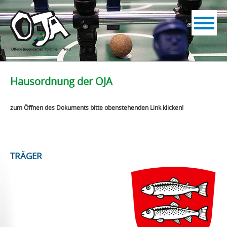
Menu
Startseite
Hausordnung der OJA
Einrichtung
zum Öffnen des Dokuments bitte obenstehenden Link klicken!
Konzept
Hausordnung
Jahresbericht 2025
Angebote & Veranstaltungen
TRÄGER
Veranstaltungskalender
Offener Treff
Kreativwerkstatt
RealTalk OJA
FOstival
Mini Forchheim
Bilder
Räumlichkeiten
Veranstaltungen